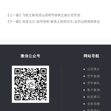
【上一篇】
飞机之家龙虎山清明节踏青之旅正式开启
【下一篇】
花漾九江-追浔清明-最美人间四月天-去庐山西海踏青去
微信公众号
网站导航
●
公司简介
●
空中旅游
●
空中婚礼
●
客户案例
●
机型展示
●
业务范围
●
联系我们